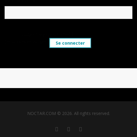
Obligatoire
Mot de passe
*
Login form protected by
Login Lockdown
Se souvenir de moi
Se connecter
Mot de passe perdu ?
NOCTAR.COM © 2026. All rights reserved.